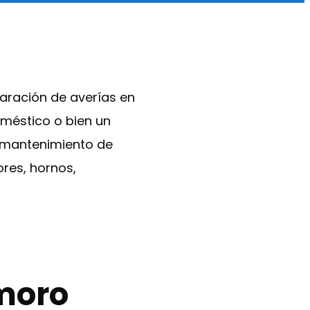
aración de averías en
méstico o bien un
y mantenimiento de
ores, hornos,
moro