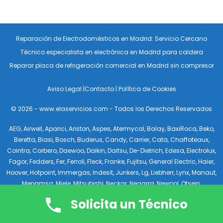
Reparación de Electrodomésticos en Madrid: Servicio Cercano
Técnico especialista en electrónica en Madrid para caldera
Reparar placa de refrigeración comercial en Madrid sin compresor
Aviso Legal
|
Contacto
|
Política de Cookies
© 2026 - www.elaservicios.com - Todos los Derechos Reservados
AEG
,
Airwell
,
Aparici
,
Ariston
,
Aspes
,
Atermycal
,
Balay
,
BaxiRoca
,
Beko
,
Beretta
,
Biasi
,
Bosch
,
Buderus
,
Candy
,
Carrier
,
Cata
,
Chaffoteaux
,
Cointra
,
Corbero
,
Daewoo
,
Daikin
,
Daitsu
,
De-Dietrich
,
Edesa
,
Electrolux
,
Fagor
,
Fedders
,
Fer
,
Ferroli
,
Fleck
,
Franke
,
Fujitsu
,
General Electric
,
Haier
,
Hoover
,
Hotpoint
,
Immergas
,
Indesit
,
Junkers
,
Lg
,
Liebherr
,
Lynx
,
Manaut
,
Mepamsa
,
Miele
,
Mitsubishi
,
Neckar
,
Negarra
,
Newpol
,
Otsein
,
Panasonic
,
Samsung
,
Saunier Duval
,
Siemens
,
Smeg
,
Superser
,
Teka
,
Solicita un Técnico
Tifell
,
Toshiba
,
Vaillant
,
Viessmann
,
Whirlpool
,
White Westinghouse
,
Zanussi