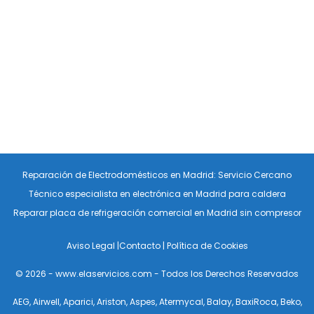
Reparación de Electrodomésticos en Madrid: Servicio Cercano
Técnico especialista en electrónica en Madrid para caldera
Reparar placa de refrigeración comercial en Madrid sin compresor
Aviso Legal
|
Contacto
|
Política de Cookies
© 2026 - www.elaservicios.com - Todos los Derechos Reservados
AEG
,
Airwell
,
Aparici
,
Ariston
,
Aspes
,
Atermycal
,
Balay
,
BaxiRoca
,
Beko
,