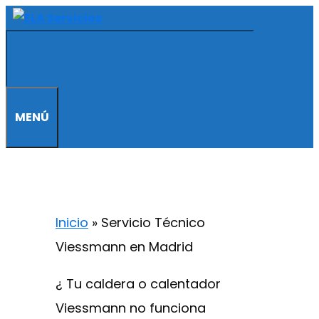
Saltar
al
contenido
MENÚ
Inicio
»
Servicio Técnico
Viessmann en Madrid
¿ Tu caldera o calentador
Viessmann no funciona