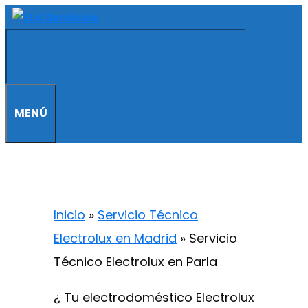
Saltar
al
contenido
MENÚ
Inicio
»
Servicio Técnico
Electrolux en Madrid
»
Servicio
Técnico Electrolux en Parla
¿ Tu electrodoméstico Electrolux