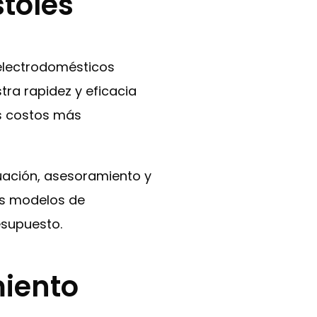
stoles
 electrodomésticos
tra rapidez y eficacia
os costos más
luación, asesoramiento y
os modelos de
esupuesto.
miento