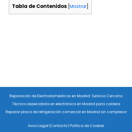
Tabla de Contenidos
[
Mostrar
]
Reparación de Electrodomésticos en Madrid: Servicio Cercano
Técnico especialista en electrónica en Madrid para caldera
Reparar placa de refrigeración comercial en Madrid sin compresor
Aviso Legal
|
Contacto
|
Política de Cookies