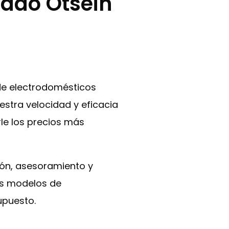
zado Otsein
 de electrodomésticos
estra velocidad y eficacia
rle los precios más
ción, asesoramiento y
os modelos de
upuesto.