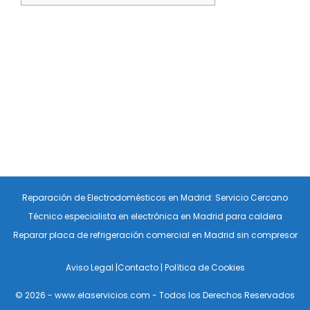
Reparación de Electrodomésticos en Madrid: Servicio Cercano
Técnico especialista en electrónica en Madrid para caldera
Reparar placa de refrigeración comercial en Madrid sin compresor
Aviso Legal
|
Contacto
|
Política de Cookies
© 2026 - www.elaservicios.com - Todos los Derechos Reservados