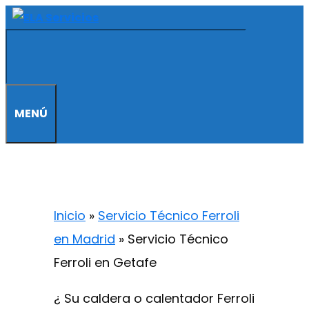
Saltar
al
contenido
MENÚ
Inicio
»
Servicio Técnico Ferroli
en Madrid
»
Servicio Técnico
Ferroli en Getafe
¿ Su caldera o calentador Ferroli