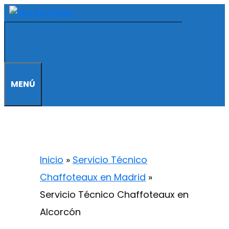
Saltar
al
contenido
MENÚ
Inicio
»
Servicio Técnico
Chaffoteaux en Madrid
»
Servicio Técnico Chaffoteaux en
Alcorcón