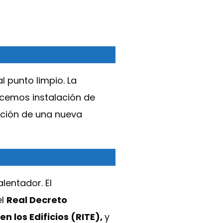
l punto limpio. La
acemos instalación de
ación de una nueva
lentador. El
el
Real Decreto
n los Edificios (RITE),
y